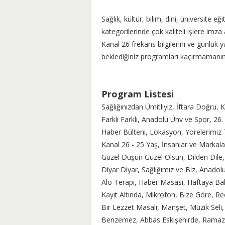
Sağlık, kültür, bilim, dini, üniversite e
kategorilerinde çok kaliteli işlere imza 
Kanal 26 frekans bilgilerini ve günlük y
beklediğiniz programları kaçırmamanın k
Program Listesi
Sağlığınızdan Ümitliyiz, İftara Doğru, 
Farklı Farklı, Anadolu Ünv ve Spor, 26.
Haber Bülteni, Lokasyon, Yörelerimiz 
Kanal 26 - 25 Yaş, İnsanlar ve Marka
Güzel Düşün Güzel Olsun, Dilden Dile, S
Diyar Diyar, Sağlığımız ve Biz, Anado
Alo Terapi, Haber Masası, Haftaya Bakı
Kayıt Altında, Mikrofon, Bize Göre, R
Bir Lezzet Masalı, Manşet, Müzik Seli, E
Benzemez, Abbas Eskişehirde, Ramaz