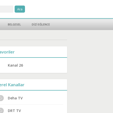
BELGESEL
DİZİ EĞLENCE
avoriler
Kanal 26
erel Kanallar
Deha TV
DRT TV