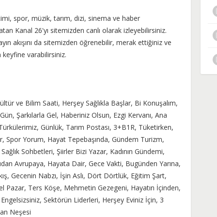
ğitimi, spor, müzik, tarım, dizi, sinema ve haber
atan Kanal 26'yı sitemizden canlı olarak izleyebilirsiniz.
ayın akışını da sitemizden öğrenebilir, merak ettiğiniz ve
eyfine varabilirsiniz.
Kültür ve Bilim Saati, Herşey Sağlıkla Başlar, Bi Konuşalım,
 Gün, Şarkılarla Gel, Haberiniz Olsun, Ezgi Kervanı, Ana
Türkülerimiz, Günlük, Tarım Postası, 3+B1R, Tüketirken,
lar, Spor Yorum, Hayat Tepebaşında, Gündem Turizm,
ağlık Sohbetleri, Şiirler Bizi Yazar, Kadının Gündemi,
ludan Avrupaya, Hayata Dair, Gece Vakti, Bugünden Yarına,
ş, Gecenin Nabzı, İşin Aslı, Dört Dörtlük, Eğitim Şart,
eel Pazar, Ters Köşe, Mehmetin Gezegeni, Hayatın İçinden,
ngelsizsiniz, Sektörün Liderleri, Herşey Eviniz İçin, 3
an Neşesi