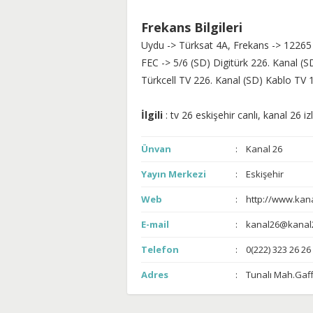
Frekans Bilgileri
Uydu -> Türksat 4A, Frekans -> 12265
FEC -> 5/6 (SD) Digitürk 226. Kanal (
Türkcell TV 226. Kanal (SD) Kablo TV 
İlgili
: tv 26 eskişehir canlı, kanal 26 iz
Ünvan
Kanal 26
Yayın Merkezi
Eskişehir
Web
http://www.kana
E-mail
kanal26@kanal2
Telefon
0(222) 323 26 26
Adres
Tunalı Mah.Gaf