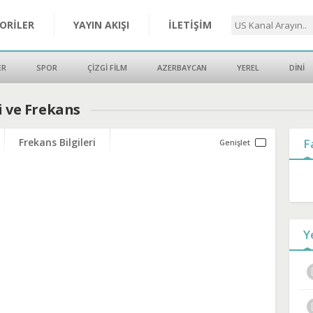
ORİLER
YAYIN AKIŞI
İLETİŞİM
ER
SPOR
ÇİZGİ FİLM
AZERBAYCAN
YEREL
DİNİ
i ve Frekans
Frekans Bilgileri
F
Y