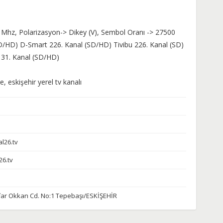
 Mhz, Polarizasyon-> Dikey (V), Sembol Oranı -> 27500
SD/HD) D-Smart 226. Kanal (SD/HD) Tivibu 226. Kanal (SD)
131. Kanal (SD/HD)
le, eskişehir yerel tv kanalı
l26.tv
6.tv
far Okkan Cd. No:1 Tepebaşı/ESKİŞEHİR