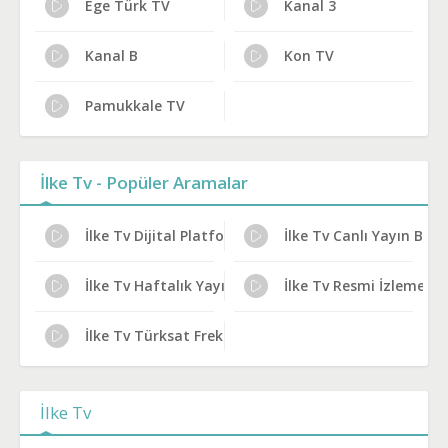
Ege Türk TV
Kanal 3
Kanal B
Kon TV
Pamukkale TV
İlke Tv - Popüler Aramalar
İlke Tv Dijital Platform Kanal No
İlke Tv Canlı Yayın Bilgil
İlke Tv Haftalık Yayın Planı
İlke Tv Resmi İzleme Yol
İlke Tv Türksat Frekans Bilgileri
İlke Tv