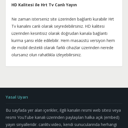
HD Kalitesi ile Hrt Tv Canlı Yayın
Ne zaman isterseniz site üzerinden bağlantı kurabilir Hrt
Tv kanalını canlı olarak seyredebilirsiniz. HD kalitesi
üzerinden kesintisiz olarak doğrudan kanala bağlantı
kurma şansı elde edilebilir. Hem masaüstü versiyon hem
de mobil destekli olarak farklı cihazlar üzerinden nerede
olursanız olun rahatlıkla izleyebilirsiniz.
Yasal Uyarı
Bu sayfada yer alan içerikler, ilgili kanalın resmi web sitesi veya
resmi YouTube kanalı üzerinden paylaşılan halka açık (embed)
yayın sinyalleridir. canlitv.video, kendi sunucularında herhangi