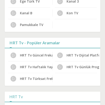
Ege Türk TV
Kanal 3
Kanal B
Kon TV
Pamukkale TV
HRT Tv - Popüler Aramalar
HRT Tv Güncel Frekans 2024
HRT Tv Dijital Platfor
HRT Tv Haftalık Yayın Planı
HRT Tv Günlük Program
HRT Tv Türksat Frekans Bilgileri
HRT Tv