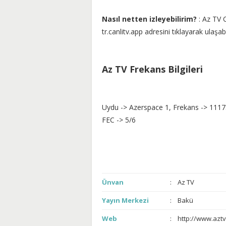
Nasıl netten izleyebilirim?
: Az TV C
tr.canlitv.app adresini tıklayarak ulaşabil
Az TV Frekans Bilgileri
Uydu -> Azerspace 1, Frekans -> 1117
FEC -> 5/6
Ünvan
Az TV
Yayın Merkezi
Bakü
Web
http://www.aztv