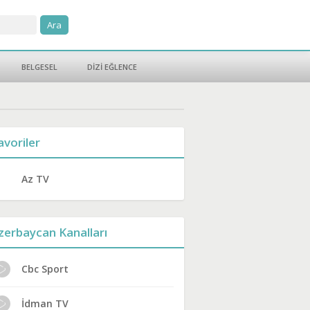
BELGESEL
DİZİ EĞLENCE
avoriler
Az TV
zerbaycan Kanalları
Cbc Sport
İdman TV