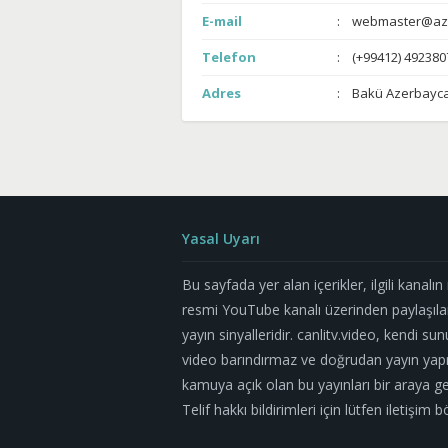
E-mail
webmaster@azt
Telefon
(+99412) 492380
Adres
Bakü Azerbayc
Yasal Uyarı
Bu sayfada yer alan içerikler, ilgili kanalı
resmi YouTube kanalı üzerinden paylaşıla
yayın sinyalleridir. canlitv.video, kendi su
video barındırmaz ve doğrudan yayın yapm
kamuya açık olan bu yayınları bir araya geti
Telif hakkı bildirimleri için lütfen iletişi