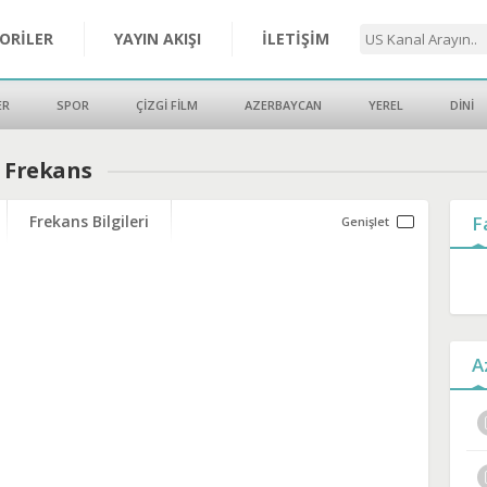
ORİLER
YAYIN AKIŞI
İLETİŞİM
ER
SPOR
ÇİZGİ FİLM
AZERBAYCAN
YEREL
DİNİ
e Frekans
Frekans Bilgileri
F
A