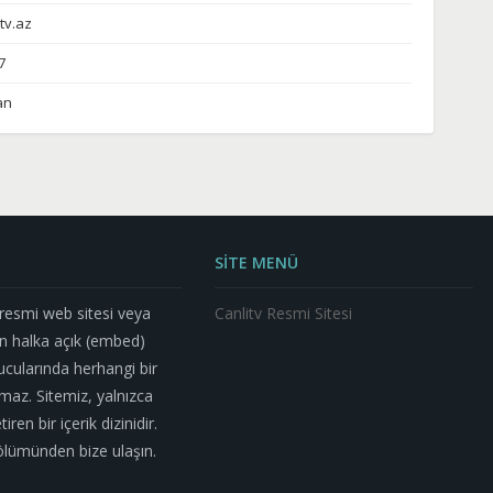
v.az
7
an
SİTE MENÜ
n resmi web sitesi veya
Canlitv Resmi Sitesi
n halka açık (embed)
nucularında herhangi bir
az. Sitemiz, yalnızca
ren bir içerik dizinidir.
m bölümünden bize ulaşın.