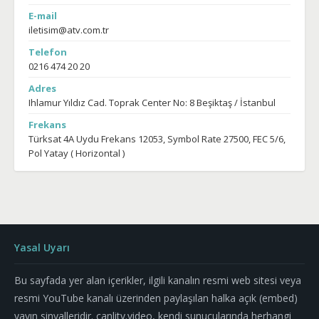
E-mail
iletisim@atv.com.tr
Telefon
0216 474 20 20
Adres
Ihlamur Yıldız Cad. Toprak Center No: 8 Beşiktaş / İstanbul
Frekans
Türksat 4A Uydu Frekans 12053, Symbol Rate 27500, FEC 5/6,
Pol Yatay ( Horizontal )
Yasal Uyarı
Bu sayfada yer alan içerikler, ilgili kanalın resmi web sitesi veya
resmi YouTube kanalı üzerinden paylaşılan halka açık (embed)
yayın sinyalleridir. canlitv.video, kendi sunucularında herhangi