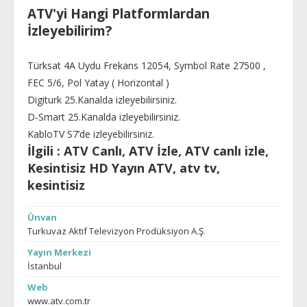
ATV'yi Hangi Platformlardan
İzleyebilirim?
Türksat 4A Uydu Frekans 12054, Symbol Rate 27500 ,
FEC 5/6, Pol Yatay ( Horizontal )
Digiturk 25.Kanalda izleyebilirsiniz.
D-Smart 25.Kanalda izleyebilirsiniz.
KabloTV S7’de izleyebilirsiniz.
İlgili
: ATV Canlı, ATV İzle, ATV canlı izle,
Kesintisiz HD Yayın ATV, atv tv,
kesintisiz
Ünvan
Turkuvaz Aktif Televizyon Prodüksiyon A.Ş.
Yayın Merkezi
İstanbul
Web
www.atv.com.tr