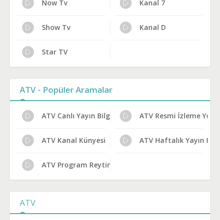
Now Tv
Kanal 7
Show Tv
Kanal D
Star TV
ATV - Popüler Aramalar
ATV Canlı Yayın Bilgileri
ATV Resmi İzleme Yolla
ATV Kanal Künyesi
ATV Haftalık Yayın Plan
ATV Program Reytingleri
ATV