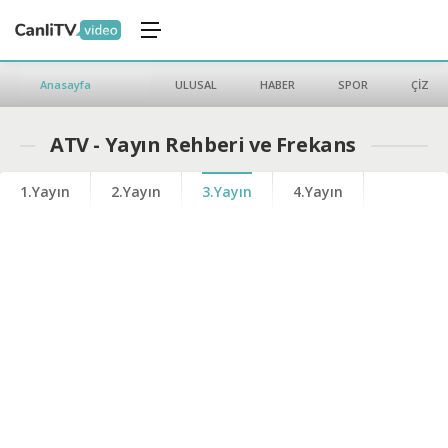
Anasayfa
ULUSAL
HABER
SPOR
ÇİZGİ 
ATV - Yayın Rehberi ve Frekans
1.Yayın
2.Yayın
3.Yayın
4.Yayın