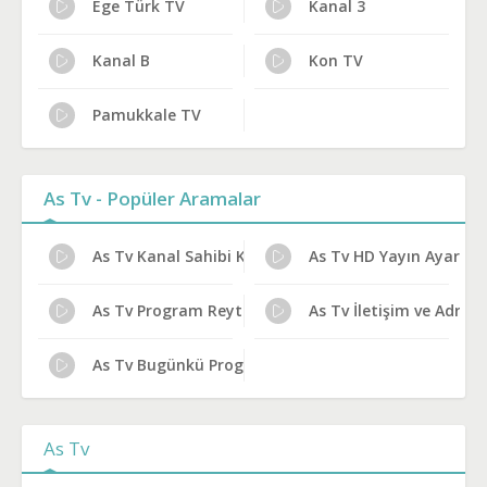
Ege Türk TV
Kanal 3
Kanal B
Kon TV
Pamukkale TV
As Tv - Popüler Aramalar
As Tv Kanal Sahibi Kim?
As Tv HD Yayın Ayarları
As Tv Program Reytingleri
As Tv İletişim ve Adres
As Tv Bugünkü Programlar
As Tv