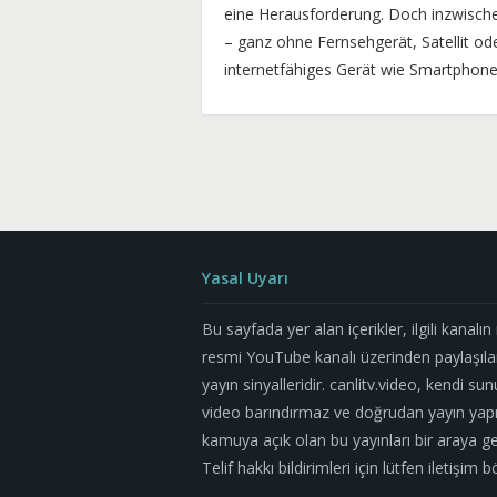
eine Herausforderung. Doch inzwischen
– ganz ohne Fernsehgerät, Satellit ode
internetfähiges Gerät wie Smartphone
Yasal Uyarı
Bu sayfada yer alan içerikler, ilgili kanalı
resmi YouTube kanalı üzerinden paylaşıla
yayın sinyalleridir. canlitv.video, kendi su
video barındırmaz ve doğrudan yayın yapm
kamuya açık olan bu yayınları bir araya geti
Telif hakkı bildirimleri için lütfen iletişi