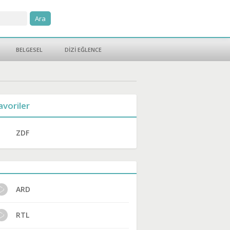
BELGESEL
DİZİ EĞLENCE
avoriler
ZDF
ARD
RTL