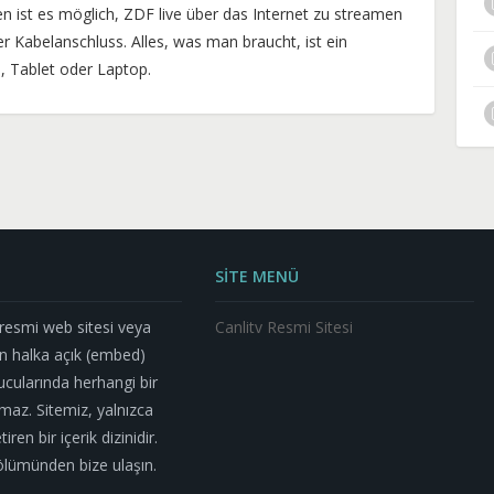
 ist es möglich, ZDF live über das Internet zu streamen
r Kabelanschluss. Alles, was man braucht, ist ein
, Tablet oder Laptop.
SİTE MENÜ
n resmi web sitesi veya
Canlitv Resmi Sitesi
n halka açık (embed)
nucularında herhangi bir
az. Sitemiz, yalnızca
ren bir içerik dizinidir.
m bölümünden bize ulaşın.