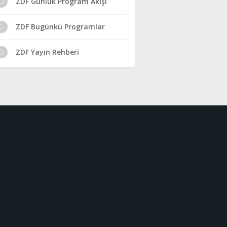
ZDF Günlük Program Akışı
ZDF Bugünkü Programlar
ZDF Yayın Rehberi