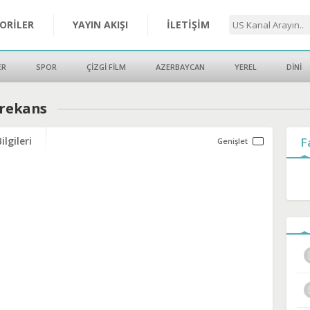
ORİLER
YAYIN AKIŞI
İLETİŞİM
ER
SPOR
ÇİZGİ FİLM
AZERBAYCAN
YEREL
DİNİ
Frekans
ilgileri
F