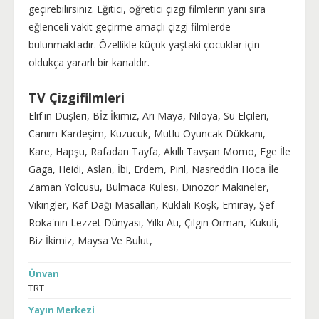
geçirebilirsiniz. Eğitici, öğretici çizgi filmlerin yanı sıra
eğlenceli vakit geçirme amaçlı çizgi filmlerde
bulunmaktadır. Özellikle küçük yaştaki çocuklar için
oldukça yararlı bir kanaldır.
TV Çizgifilmleri
Elif'in Düşleri, Bİz İkimiz, Arı Maya, Niloya, Su Elçileri,
Canım Kardeşim, Kuzucuk, Mutlu Oyuncak Dükkanı,
Kare, Hapşu, Rafadan Tayfa, Akıllı Tavşan Momo, Ege İle
Gaga, Heidi, Aslan, İbi, Erdem, Pırıl, Nasreddin Hoca İle
Zaman Yolcusu, Bulmaca Kulesi, Dinozor Makineler,
Vikingler, Kaf Dağı Masalları, Kuklalı Köşk, Emiray, Şef
Roka'nın Lezzet Dünyası, Yılkı Atı, Çılgın Orman, Kukuli,
Biz İkimiz, Maysa Ve Bulut,
Ünvan
TRT
Yayın Merkezi