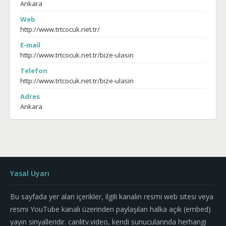
Ankara
Web
http://www.trtcocuk.net.tr/
E-mail
http://www.trtcocuk.net.tr/bize-ulasin
Telefon
http://www.trtcocuk.net.tr/bize-ulasin
Adres
Ankara
Yasal Uyarı
Bu sayfada yer alan içerikler, ilgili kanalın resmi web sitesi veya
resmi YouTube kanalı üzerinden paylaşılan halka açık (embed)
yayın sinyalleridir. canlitv.video, kendi sunucularında herhangi