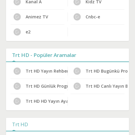
Kanal A
Kidz TV
Animez TV
Cnbc-e
e2
Trt HD - Popüler Aramalar
Trt HD Yayın Rehberi
Trt HD Bugünkü Progr
Trt HD Günlük Program Akışı
Trt HD Canlı Yayın Bilgi
Trt HD HD Yayın Ayarları
Trt HD