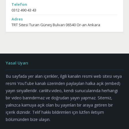
Telefon
0312 490 43 43
Adres
TRT Sitesi Turan Güneş Bulvarı 06540 Or-an Ankara
Yasal Uyarı
Bu sayfada yer alan içerikler, ilgili kanalın resmi web sitesi veya
resmi YouTube kanalı üzerinden paylaşılan halka açık (embed)
yayın sinyalleridir. canlitv.video, kendi sunucularında herhangi
bir video barındırmaz ve doğrudan yayın yapmaz. Sitemiz,
yalnızca kamuya açık olan bu yayınları bir araya getiren bir
içerik dizinidir. Telif hakkı bildirimleri için lütfen iletişim
bölümünden bize ulaşın.