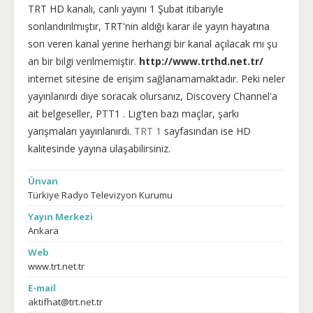
TRT HD kanalı, canlı yayını 1 Şubat itibariyle
sonlandırılmıştır, TRT'nin aldığı karar ile yayın hayatına
son veren kanal yerine herhangi bir kanal açılacak mı şu
an bir bilgi verilmemiştir.
http://www.trthd.net.tr/
internet sitesine de erişim sağlanamamaktadır. Peki neler
yayınlanırdı diye soracak olursanız, Discovery Channel'a
ait belgeseller, PTT1 . Lig'ten bazı maçlar, şarkı
yarışmaları yayınlanırdı.
TRT 1
sayfasından ise HD
kalitesinde yayına ulaşabilirsiniz.
Ünvan
Türkiye Radyo Televizyon Kurumu
Yayın Merkezi
Ankara
Web
www.trt.net.tr
E-mail
aktifhat@trt.net.tr