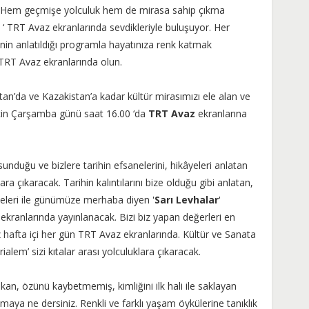
. Hem geçmişe yolculuk hem de mirasa sahip çıkma
e ‘ TRT Avaz ekranlarında sevdikleriyle buluşuyor. Her
inin anlatıldığı programla hayatınıza renk katmak
TRT Avaz ekranlarında olun.
n’da ve Kazakistan’a kadar kültür mirasımızı ele alan ve
’ için Çarşamba günü saat 16.00 ‘da
TRT Avaz
ekranlarına
 sunduğu ve bizlere tarihin efsanelerini, hikâyeleri anlatan
lara çıkaracak. Tarihin kalıntılarını bize olduğu gibi anlatan,
ayeleri ile günümüze merhaba diyen '
Sarı Levhalar
'
ranlarında yayınlanacak. Bizi biz yapan değerleri en
z hafta içi her gün TRT Avaz ekranlarında. Kültür ve Sanata
ialem’ sizi kıtalar arası yolculuklara çıkaracak.
an, özünü kaybetmemiş, kimliğini ilk hali ile saklayan
maya ne dersiniz. Renkli ve farklı yaşam öykülerine tanıklık