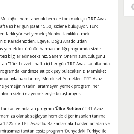
 Mutfağını hem tanımak hem de tanıtmak için TRT Avaz
hafta içi her gün (saat 15.50) sizlerle buluşuyor. Türk
en farklı yöresel yemek şölenine tanıklık etmek
ınız. Karadeniz’den, Egeye, Doğu Anadolu’dan
as yemek kültürünün harmanlandığı programda sizde
arpıcı bilgiler edineceksiniz. Sanem Öner’in sunuculuğunu
tan 'Türk Lezzeti' hafta içi her gün TRT Avaz kanallarında.
ğı programda kendinize ait çok şey bulacaksınız. Memleket
ı umuduyla hazırlanmış ‘Memleket Yemekleri’ TRT Avaz
 Anne yemeğinin tadını aratmayan yemek programı her
ında sizleri ev yemekleriyle buluşturuyor.
 tanıtan ve anlatan program ‘
Ülke Rehberi
’ TRT Avaz
tanımamıza olanak sağlayan hem de diğer insanları tanıma
si 12.25 ‘de TRT Avaz’da. Balkanlardaki Türkleri anlatan ve
 mirasımızı tanıtan eşsiz program ‘Dünyadaki Türkiye’ ile