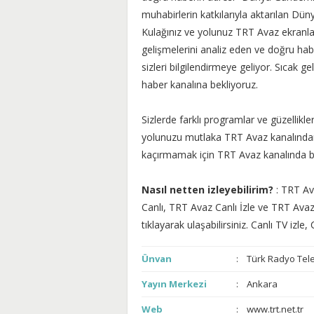
muhabirlerin katkılarıyla aktarılan Dün
Kulağınız ve yolunuz TRT Avaz ekranla
gelişmelerini analiz eden ve doğru hab
sizleri bilgilendirmeye geliyor. Sıcak g
haber kanalına bekliyoruz.
Sizlerde farklı programlar ve güzellikl
yolunuzu mutlaka TRT Avaz kanalından g
kaçırmamak için TRT Avaz kanalında b
Nasıl netten izleyebilirim?
: TRT Av
Canlı, TRT Avaz Canlı İzle ve TRT Avaz 
tıklayarak ulaşabilirsiniz. Canlı TV izle, C
Ünvan
Türk Radyo Tel
Yayın Merkezi
Ankara
Web
www.trt.net.tr