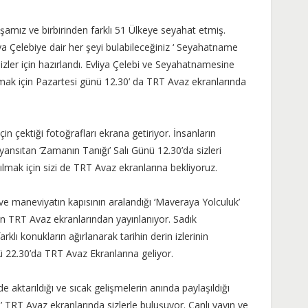
amız ve birbirinden farklı 51 Ülkeye seyahat etmiş.
a Çelebiye dair her şeyi bulabileceğiniz ‘ Seyahatname
sizler için hazırlandı. Evliya Çelebi ve Seyahatnamesine
ak için Pazartesi günü 12.30’ da TRT Avaz ekranlarında
in çektiği fotoğrafları ekrana getiriyor. İnsanların
yansıtan ‘Zamanın Tanığı’ Salı Günü 12.30’da sizleri
tılmak için sizi de TRT Avaz ekranlarına bekliyoruz.
e maneviyatın kapısının aralandığı ‘Maveraya Yolculuk’
çin TRT Avaz ekranlarından yayınlanıyor. Sadık
rklı konukların ağırlanarak tarihin derin izlerinin
 22.30’da TRT Avaz Ekranlarına geliyor.
de aktarıldığı ve sıcak gelişmelerin anında paylaşıldığı
TRT Avaz ekranlarında sizlerle buluşuyor. Canlı yayın ve