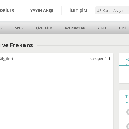
ORİLER
YAYIN AKIŞI
İLETİŞİM
ER
SPOR
ÇİZGİ FİLM
AZERBAYCAN
YEREL
DİNİ
i ve Frekans
ilgileri
F
T