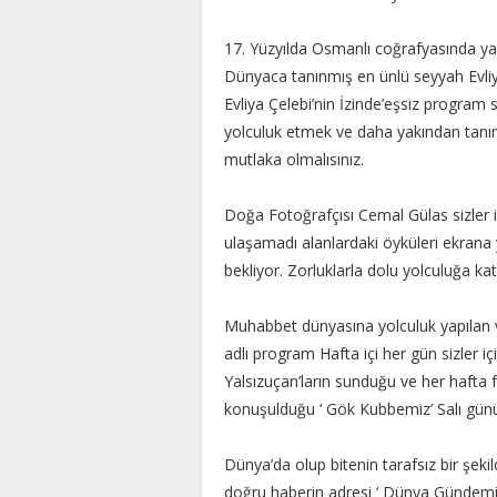
17. Yüzyılda Osmanlı coğrafyasında yaş
Dünyaca tanınmış en ünlü seyyah Evliy
Evliya Çelebi’nin İzinde’eşsiz program 
yolculuk etmek ve daha yakından tanım
mutlaka olmalısınız.
Doğa Fotoğrafçısı Cemal Gülas sizler iç
ulaşamadı alanlardaki öyküleri ekrana 
bekliyor. Zorluklarla dolu yolculuğa ka
Muhabbet dünyasına yolculuk yapılan v
adlı program Hafta içi her gün sizler i
Yalsızuçan’ların sunduğu ve her hafta fa
konuşulduğu ‘ Gök Kubbemiz’ Salı günü
Dünya’da olup bitenin tarafsız bir şekil
doğru haberin adresi ‘ Dünya Gündemi’ 