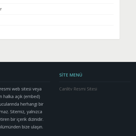
tr
SİTE MENÜ
n resmi web sitesi veya
Canlitv Resmi Sitesi
n halka açık (embed)
nucularında herhangi bir
az. Sitemiz, yalnızca
ren bir içerik dizinidir.
m bölümünden bize ulaşın.