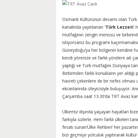
Osmanlı Kültürünün devamı olan Türk
kanalında yayınlanan '
Türk Lezzeti
' 
mutfağının zengin menüsü ve birbirind
istiyorsanız bu programı kaçırmamalıs
Güneydoğu’ya her bölgenin kendine h
kendi yörenize ve farklı yörelere ait ç
yaptığı ve Türk mutfağını Dünyaya tanı
Birbirinden farklı konukların yer aldı
hasreti çekenlere de bir nefes olmas
ekranlarında izleyicisiyle buluşuyor.
Çarşamba saat 13.30’da TRT Avaz kanal
Ülkemiz dışında yaşayan hayatları bize
farkıyla sizlerle. Hem farklı ülkeleri 
fırsatı sunan‘Ülke Rehberi’ her pazarte
bizi geçmişe yolculuk yaptırarak kültür