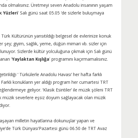
ında olmalısınız. Üretmeyi seven Anadolu insanının yaşam
 Yüzleri
' Salı günü saat 05.05 ‘de sizlerle buluşmaya
Türk Kültürünün yansıtıldığı belgesel de evlerinize konuk
 şey; giyim, sağlık, yeme, düğün mimari vb. sizler için
 olunuyor. Sizlerde kültür yolculuğuna çıkmak için Salı günü
lanan '
Yaylaktan Kışlığa
' programını kaçırmamalısınız.
etirildiği ‘ Türkülerle Anadolu Havası’ her hafta farklı
. Farklı konukların yer aldığı program her cumartesi TRT
ğlendirmeye geliyor. ‘Klasik Esintiler’ ile müzik şöleni TRT
ik müzik severlere eşsiz doyum sağlayacak olan müzik
diyor.
yaşayan milletin hayatlarına dokunuşlar yapan ve
rkiye’de Türk Dünyası’Pazartesi günü 06.50 de TRT Avaz