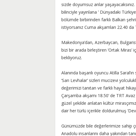
sizde doyumsuz anlar yaşayacaksınız
bilinciyle yayınlana ’ Dünyadaki Türkiy
bölümde birbirinden farklı Balkan şehr
istiyorsanız Cuma akşamları 22.40 da 
Makedonya’dan, Azerbaycan, Bulgarista
bizi bir arada birleştiren ‘Ortak Miras
bekliyoruz.
Alanında başarılı oyuncu Atilla Saral’ın
‘Sarı Levhalar’ sizleri mucizevi yolculuk
değerimizi tanıtan ve farklı hayat hik
Çarşamba akşamı 18.50’ de TRT Avaz ek
güzel şekilde anlatan kültür mirasçımı
dair her türlü içerikle doldurulmuş ‘Devr
Günümüzde bile değerlerimize sahip çık
Anadolu insanlarını daha yakından tanı