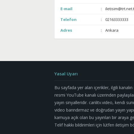
E-mail
iletisim@trt.net.
Telefon
02163333333
Adres
Ankara
Yasal Uyarı
Bu sayfada yer alan içerikler, ilgili kanalı
resmi YouTube kanalı üzerinden paylaşıla
yayın sinyalleridir. canlitv.video, kendi su
video barındırmaz ve doğrudan yayın yapm
kamuya açık olan bu yayınları bir araya geti
Telif hakkı bildirimleri için lütfen iletişi