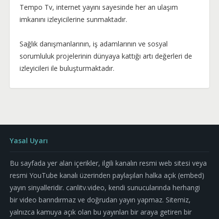
Tempo Tv, internet yayını sayesinde her an ulaşım
imkanını izleyicilerine sunmaktadır.
Sağlık danışmanlarının, iş adamlarının ve sosyal
sorumluluk projelerinin dünyaya kattığı artı değerleri de
izleyicileri ile buluşturmaktadır.
Yasal Uyarı
Bu sayfada yer alan içerikler, ilgili kanalın resmi web sitesi veya
resmi YouTube kanalı üzerinden paylaşılan halka açık (embed)
yayın sinyalleridir. canlitv.video, kendi sunucularında herhangi
bir video barındırmaz ve doğrudan yayın yapmaz. Sitemiz,
yalnızca kamuya açık olan bu yayınları bir araya getiren bir