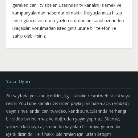
gereken canlı tv siteleri üzerinden tv kanalını izlemek ve
kampanyalardan haberdar olmaktır. İhtiyaçlarınıza hitap
eden güncel ve moda yüzlerce ürüne bu kanal üzerinden
ulaşabilir, yorulmadan istediğiniz ürüne bir telefon ile
sahip olabilirsiniz.
Yasal Uyarı
Bu sayfada yer alan içerikler, ilgili kanalın resmi web sitesi veya
resmi YouTube kanalı üzerinden paylaşılan halka açık (embed)
yayın sinyalleridir. canlitv.video, kendi sunucularında herhangi
bir video barındırmaz ve doğrudan yayın yapmaz. Sitemiz,
yalnızca kamuya açık olan bu yayınları bir araya getiren bir
içerik dizinidir. Telif hakkı bildirimleri için lütfen iletişim