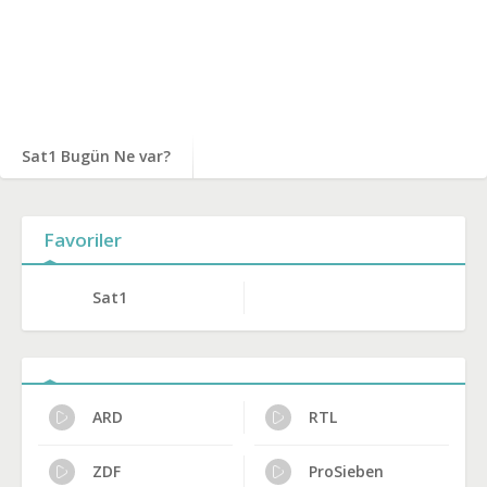
Sat1 Bugün Ne var?
Favoriler
Sat1
ARD
RTL
ZDF
ProSieben