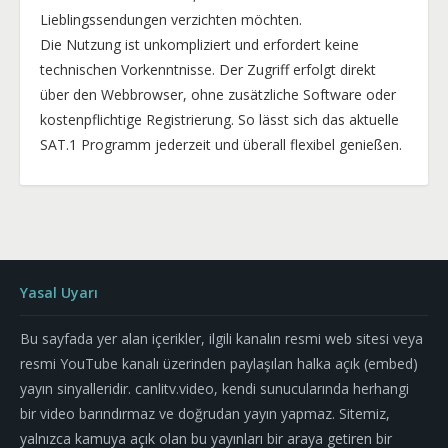
Lieblingssendungen verzichten möchten.
Die Nutzung ist unkompliziert und erfordert keine
technischen Vorkenntnisse. Der Zugriff erfolgt direkt
über den Webbrowser, ohne zusätzliche Software oder
kostenpflichtige Registrierung. So lässt sich das aktuelle
SAT.1 Programm jederzeit und überall flexibel genießen.
Yasal Uyarı
Bu sayfada yer alan içerikler, ilgili kanalın resmi web sitesi veya
resmi YouTube kanalı üzerinden paylaşılan halka açık (embed)
yayın sinyalleridir. canlitv.video, kendi sunucularında herhangi
bir video barındırmaz ve doğrudan yayın yapmaz. Sitemiz,
yalnızca kamuya açık olan bu yayınları bir araya getiren bir