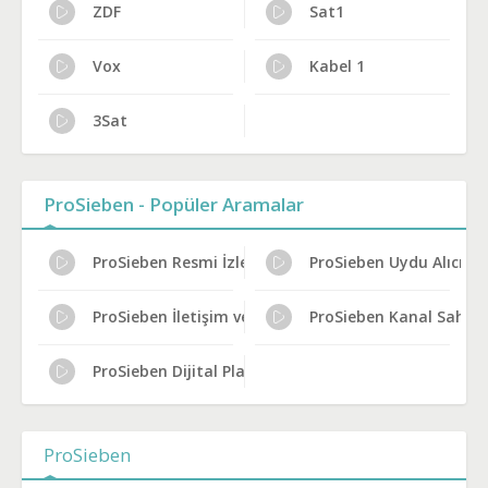
ZDF
Sat1
Vox
Kabel 1
3Sat
ProSieben - Popüler Aramalar
ProSieben Resmi İzleme Yolları
ProSieben Uydu Alıcısı A
ProSieben İletişim ve Adres
ProSieben Kanal Sahibi
ProSieben Dijital Platform Kanal No
ProSieben