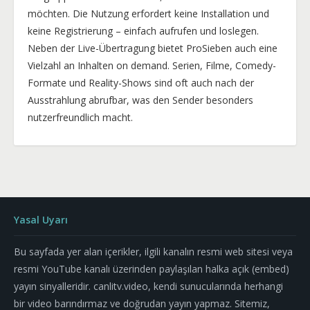
möchten. Die Nutzung erfordert keine Installation und
keine Registrierung – einfach aufrufen und loslegen.
Neben der Live-Übertragung bietet ProSieben auch eine
Vielzahl an Inhalten on demand. Serien, Filme, Comedy-
Formate und Reality-Shows sind oft auch nach der
Ausstrahlung abrufbar, was den Sender besonders
nutzerfreundlich macht.
Yasal Uyarı
Bu sayfada yer alan içerikler, ilgili kanalın resmi web sitesi veya
resmi YouTube kanalı üzerinden paylaşılan halka açık (embed)
yayın sinyalleridir. canlitv.video, kendi sunucularında herhangi
bir video barındırmaz ve doğrudan yayın yapmaz. Sitemiz,