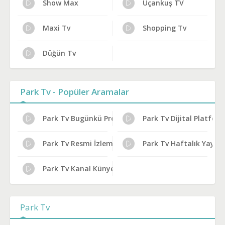
Show Max
Uçankuş TV
Maxi Tv
Shopping Tv
Düğün Tv
Park Tv - Popüler Aramalar
Park Tv Bugünkü Programlar
Park Tv Dijital Platfor
Park Tv Resmi İzleme Yolları
Park Tv Haftalık Yayın 
Park Tv Kanal Künyesi
Park Tv