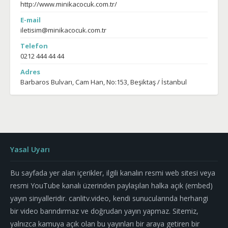
http://www.minikacocuk.com.tr/
E-mail
iletisim@minikacocuk.com.tr
Telefon
0212 444 44 44
Adres
Barbaros Bulvarı, Cam Han, No:153, Beşiktaş / İstanbul
Yasal Uyarı
Bu sayfada yer alan içerikler, ilgili kanalın resmi web sitesi veya
resmi YouTube kanalı üzerinden paylaşılan halka açık (embed)
yayın sinyalleridir. canlitv.video, kendi sunucularında herhangi
bir video barındırmaz ve doğrudan yayın yapmaz. Sitemiz,
yalnızca kamuya açık olan bu yayınları bir araya getiren bir