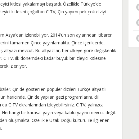
eyici kitlesi yakalamayı başardı. Özellikle Türkiye'de
yici kitlesini çoğaltan C TV, Çin yapımı pek çok diziyi
üm Asya'dan izlenebiliyor. 2014'ün son aylarından itibaren
klerini tamamen Çince yayınlamakta. Çince içeriklerde,
ş altyazı mevcut. Bu altyazılar, her ülkeye göre değişkenlik
r. C TV, ilk dönemdeki kadar büyük bir izleyici kitlesine
rek izleniyor.
iler. Çin'de gösterilen popüler dizileri Türkçe altyazılı
 haricinde, Çin'de yapılan gezi programlarını, dil
ı da C TV ekranlarından izleyebilirsiniz. C TV, yalnızca
. Herhangi bir karasal yayın veya kablo yayını mevcut değil.
erden oluşmakta. Özellikle Uzak Doğu kültürü ile ilgilenen
.