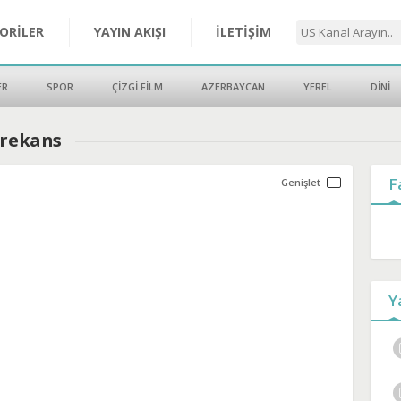
ORİLER
YAYIN AKIŞI
İLETİŞİM
ER
SPOR
ÇİZGİ FİLM
AZERBAYCAN
YEREL
DİNİ
Frekans
F
Y