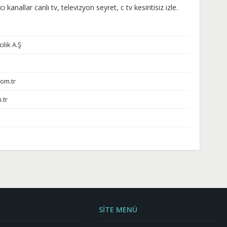
ı kanallar canlı tv, televizyon seyret, c tv kesintisiz izle.
ılık A.Ş
com.tr
.tr
SİTE MENÜ