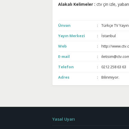
Alakalı Kelimeler :
ctv çin izle, yabanc
Ünvan
Türkçe TV Yayınc
Yayın Merkezi
İstanbul
Web
http://www.ctv.
E-mail
iletisim@ctv.com
Telefon
0212 258 63 63
Adres
Bilinmiyor.
Yasal Uyarı