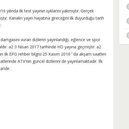
yılında ilk test yayının ışıklarını yakmıştır. Gerçek
tır. Kanalın yayın hayatına gireceğini ilk duyurduğu tarih
r.
amgasını vuran dizilerin yayınlandığı, eğlence ve spor
aldır. a2 3 Nisan 2017 tarihinde HD yayına geçmiştir. a2
ın ilk EPG rehber bilgisi 25 Kasım 2016 ' da akşam saatleri
tlerinde ATV'nin güncel dizilerini de yayınlamaktadır. İlk
rıdır.