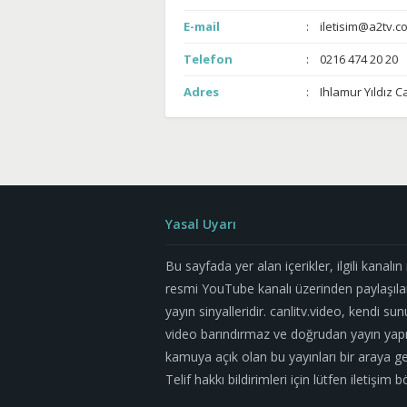
E-mail
iletisim@a2tv.co
Telefon
0216 474 20 20
Adres
Ihlamur Yıldız C
Yasal Uyarı
Bu sayfada yer alan içerikler, ilgili kanalı
resmi YouTube kanalı üzerinden paylaşıla
yayın sinyalleridir. canlitv.video, kendi su
video barındırmaz ve doğrudan yayın yapm
kamuya açık olan bu yayınları bir araya geti
Telif hakkı bildirimleri için lütfen iletişi