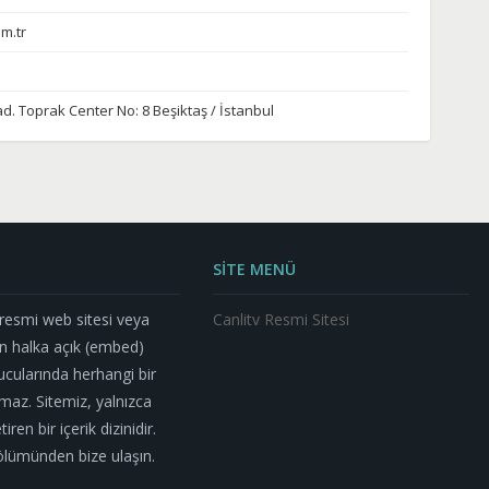
m.tr
ad. Toprak Center No: 8 Beşiktaş / İstanbul
SİTE MENÜ
n resmi web sitesi veya
Canlitv Resmi Sitesi
n halka açık (embed)
nucularında herhangi bir
az. Sitemiz, yalnızca
ren bir içerik dizinidir.
m bölümünden bize ulaşın.