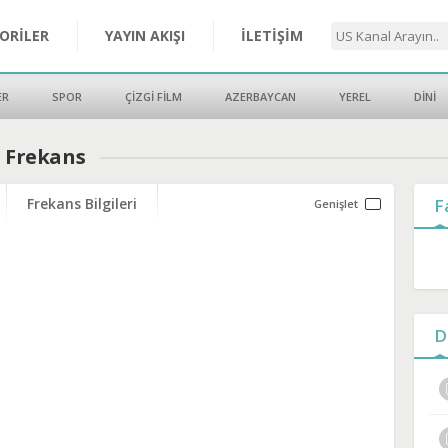
ORİLER
YAYIN AKIŞI
İLETİŞİM
ER
SPOR
ÇİZGİ FİLM
AZERBAYCAN
YEREL
DİNİ
e Frekans
Frekans Bilgileri
F
D