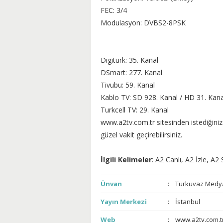
FEC: 3/4
Modulasyon: DVBS2-8PSK
Digiturk: 35. Kanal
DSmart: 277. Kanal
Tivubu: 59. Kanal
Kablo TV: SD 928. Kanal / HD 31. Kana
Turkcell TV: 29. Kanal
www.a2tv.com.tr sitesinden istediğiniz 
güzel vakit geçirebilirsiniz.
İlgili Kelimeler
: A2 Canlı, A2 İzle, A
Ünvan
Turkuvaz Medy
Yayın Merkezi
İstanbul
Web
www.a2tv.com.t