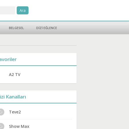
BELGESEL
DİZİ EĞLENCE
avoriler
A2 TV
izi Kanalları
Teve2
Show Max