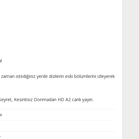
l
zaman istediğiniz yerde dizilerin eski bölümlerini izleyerek
2 Seyret, Kesintisiz Donmadan HD A2 canlı yayın.
a
r