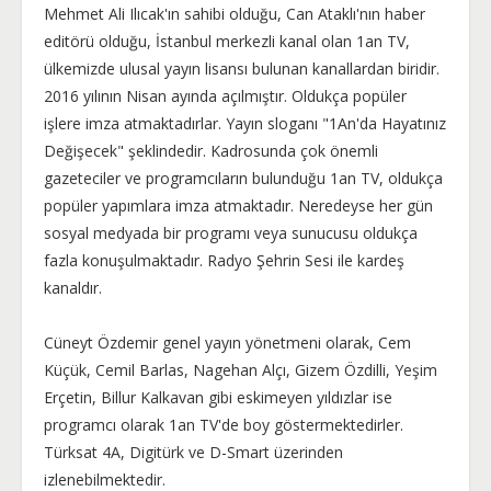
Mehmet Ali Ilıcak'ın sahibi olduğu, Can Ataklı'nın haber
editörü olduğu, İstanbul merkezli kanal olan 1an TV,
ülkemizde ulusal yayın lisansı bulunan kanallardan biridir.
2016 yılının Nisan ayında açılmıştır. Oldukça popüler
işlere imza atmaktadırlar. Yayın sloganı "1An'da Hayatınız
Değişecek" şeklindedir. Kadrosunda çok önemli
gazeteciler ve programcıların bulunduğu 1an TV, oldukça
popüler yapımlara imza atmaktadır. Neredeyse her gün
sosyal medyada bir programı veya sunucusu oldukça
fazla konuşulmaktadır. Radyo Şehrin Sesi ile kardeş
kanaldır.
Cüneyt Özdemir genel yayın yönetmeni olarak, Cem
Küçük, Cemil Barlas, Nagehan Alçı, Gizem Özdilli, Yeşim
Erçetin, Billur Kalkavan gibi eskimeyen yıldızlar ise
programcı olarak 1an TV'de boy göstermektedirler.
Türksat 4A, Digitürk ve D-Smart üzerinden
izlenebilmektedir.