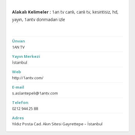
Alakalı Kelimeler :
1an tv canlı, canlı tv, kesintisiz, hd,
yayın, 1antv donmadan izle
Ünvan
1AN TV
Yayın Merkezi
İstanbul
Web
http://1antv.com/
E-mail
s.aslantepeli@1antv.com
Telefon
0212 944 25 88
Adres
Yıldız Posta Cad. Akın Sitesi Gayrettepe – İstanbul