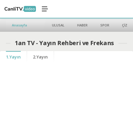
Anasayfa
ULUSAL
HABER
SPOR
ÇİZGİ 
1an TV - Yayın Rehberi ve Frekans
1.Yayın
2.Yayın