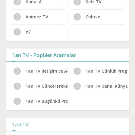
Kanal A
Kidz TV
Animez TV
Cnbc-e
e2
1an TV - Popüler Aramalar
1an TV İletişim ve Adres
1an TV Günlük Program
1an TV Güncel Frekans 2024
1an TV Kanal Künyesi
1an TV Bugünkü Programlar
1an TV